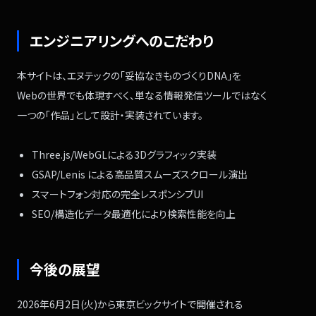
エンジニアリングへのこだわり
本サイトは、
エヌテックの
「妥協なきものづくりDNA」を
Webの世界でも体現すべく、
単なる情報発信ツールではなく
一つの「作品」として
設計・実装されています。
Three.js/WebGLによる
3Dグラフィック実装
GSAP/Lenis による
高品質スムーズスクロール演出
スマートフォン対応の
完全レスポンシブUI
SEO/構造化データ最適化により
検索性能を向上
今後の展望
2026年6月2日(火)から
東京ビックサイトで開催される