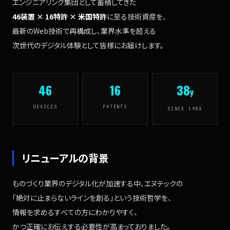
エンジニアリング集団として
蓄積してきた
46装置 × 16特許 × 米国特許
に至る技術資産を、
最新のWeb技術で再構成し、
業界水準を超える
次世代のデジタル体験として
皆様にお届けします。
46
16
38
y
DEVICES
PATENTS
SINCE 1988
リニューアルの背景
ものづくり業界のデジタル化が
加速する中、
エヌテックの
「絶対に止まらないラインを創る」という
技術哲学を、
情報を求めるすべての方に
わかりやすく、
かつ正確にお伝えする必要性が
高まっておりました。