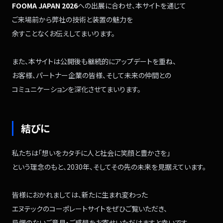
FOOMA JAPAN 2026
への出展に合わせ、
本サイトを通じて
ご来場前から
弊社の技術と装置の魅力を
余すことなくお伝えしてまいります。
また、本サイトは
公開後も継続的に
アップデートを重ね、
お客様、パートナー企業の皆様、
そして未来の仲間との
コミュニケーションを
深化させてまいります。
結びに
私たちは
「想いをカタチに
人と社会に
笑顔と豊かさを」
という理念のもと、
2030年、そしてその先の未来を
見据えています。
皆様におかれましては、
新たに生まれ変わった
エヌテックのコーポレートサイトを
ぜひご覧いただき、
忌憚のないご意見・
ご感想をお寄せいただけますと幸いです。