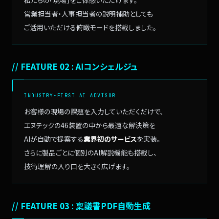
営業担当者・人事担当者の
説明補助としても
ご活用いただける
俯瞰モードを搭載しました。
// FEATURE 02 : AIコンシェルジュ
INDUSTRY-FIRST AI ADVISOR
お客様の現場の課題を
入力していただくだけで、
エヌテックの46装置の中から
最適な解決策を
AIが自動で提案する
業界初のサービス
を実装。
さらに製品ごとに
個別のAI解説機能も搭載し、
技術理解の入り口を
大きく広げます。
// FEATURE 03 : 稟議書PDF自動生成