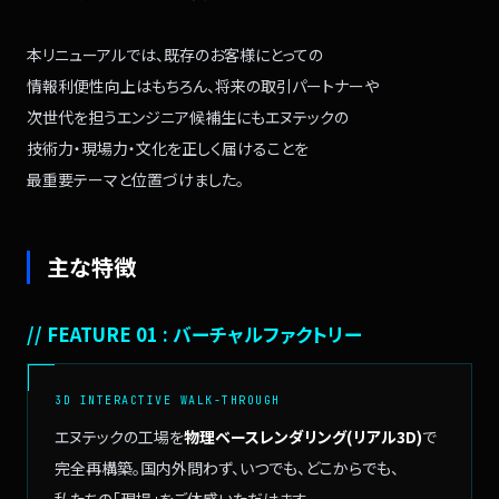
本リニューアルでは、
既存のお客様にとっての
情報利便性向上はもちろん、
将来の取引パートナーや
次世代を担うエンジニア候補生にも
エヌテックの
技術力・現場力・文化を
正しく届けることを
最重要テーマと位置づけました。
主な特徴
// FEATURE 01 : バーチャルファクトリー
3D INTERACTIVE WALK-THROUGH
エヌテックの工場を
物理ベースレンダリング(リアル3D)
で
完全再構築。
国内外問わず、
いつでも、どこからでも、
私たちの「現場」をご体感いただけます。