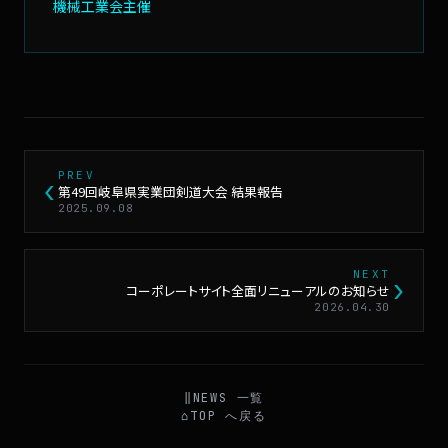
機械工業会主催
PREV
‹
第49回岐阜県実業団剣道大会 結果報告
2025.09.08
NEXT
›
コーポレートサイト全面リニューアルのお知らせ
2026.04.30
‖
NEWS 一覧
⌂
TOP へ戻る