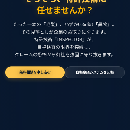
2. 個人情報の利用目的
任せませんか？
収集した個人情報は、以下の目的で利用いたします。
事業内容
たった一本の「毛髪」、わずか0.3㎟の「異物」。
自動化・省力化機械の設計・製造・販売
お問い合わせへの回答および関連資料の送付
その見落としが企業の命取りになります。
画像処理システムの開発・販売
当社の製品・サービスに関するご案内・ご提案
特許技術『INSPECTOR』が、
サービスの品質向上を目的とした統計データの作成
目視検査の限界を突破し、
本社所在地
クレームの恐怖から御社を強固に守り抜きます。
3. 個人情報の第三者提供について
〒503-1334 岐阜県養老郡養老町豊字川原134番地
当社は、法令に定める場合を除き、
無料相談を申し込む
自動稟議システムを起動
電話番号
事前にお客様の同意を得ることなく、
0584-33-2172(営業直通 平日8:00〜17:00)
個人情報を第三者に提供いたしません。
0584-33-2171(代表)
4. 個人情報の管理について
当社は、個人情報の漏洩、紛失、
改ざん等を防止するため、
必要かつ適切な安全管理措置を講じます。