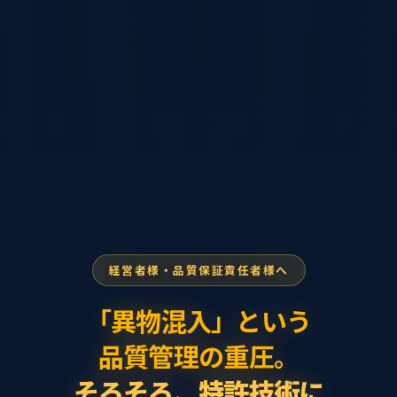
プライバシーポリシー
株式会社エヌテック(以下「当社」)は、
会社概要
お客様の個人情報保護の重要性を深く認識し、
以下の通りプライバシーポリシーを定めます。
会社名
1. 個人情報の収集について
株式会社エヌテック(N-TECH Co.,Ltd.)
当社は、
経営者様・品質保証責任者様へ
当サイトにおけるお問い合わせや資料請求等のサービス提
設立
供において、
「異物混入」という
1988年(昭和63年)4月
必要な範囲で適法かつ公正な手段により個人情報を収集い
品質管理の重圧。
たします。
代表者
そろそろ、特許技術に
代表取締役社長 堤 俊一郎