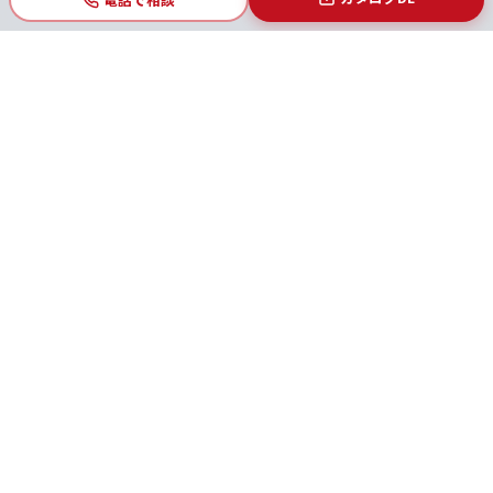
御社の生産ラインに潜む
「3つの見えない時限爆弾」
RISK 01
目視検査の「絶対的な限界」
人間の集中力は長く続きません。瞬きをした一瞬の隙に、