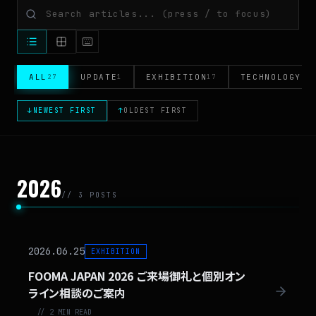
ALL
UPDATE
EXHIBITION
TECHNOLOGY
27
1
17
2
↓
NEWEST FIRST
↑
OLDEST FIRST
2026
// 3 POSTS
2026.06.25
EXHIBITION
FOOMA JAPAN 2026 ご来場御礼と個別オン
ライン相談のご案内
// 2 MIN READ