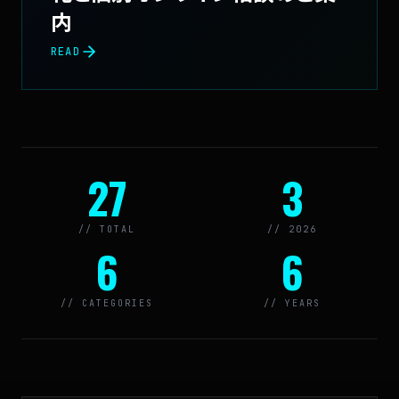
内
READ
27
3
// TOTAL
// 2026
6
6
// CATEGORIES
// YEARS