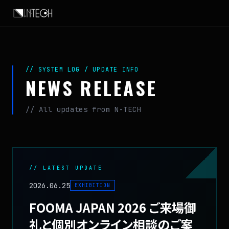
// SYSTEM LOG / UPDATE INFO
NEWS RELEASE
// All updates from N-TECH
// LATEST UPDATE
2026.06.25
EXHIBITION
FOOMA JAPAN 2026 ご来場御
礼と個別オンライン相談のご案