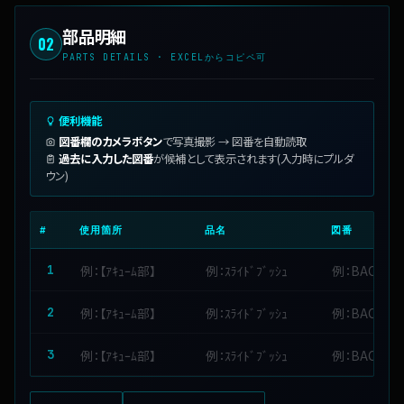
部品明細
02
PARTS DETAILS · EXCELからコピペ可
便利機能
図番欄のカメラボタン
で写真撮影 → 図番を自動読取
過去に入力した図番
が候補として表示されます(入力時にプルダ
ウン)
#
使用箇所
品名
図番
1
2
3