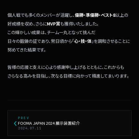
個人戦でも
多くのメンバーが活躍し、
優勝・準優勝・ベスト8
以上の
好成績を収め、
さらに
MVP賞
も
獲得いたしました。
この輝かしい成果は、
チーム一丸となって挑んだ
日々の鍛錬の証であり、
常日頃から
「
心・技・体
」を
調和させることに
努めてきた結果です。
皆様の応援と支えに
心より感謝申し上げるとともに、
これからも
さらなる高みを目指し、
次なる目標に向かって
精進してまいります。
PREV
‹
FOOMA JAPAN 2024 展示装置紹介
2024.07.11