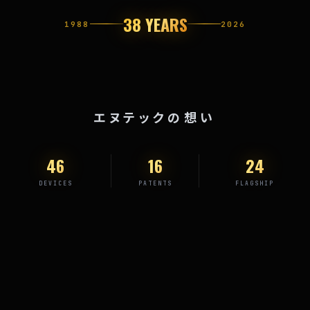
38 YEARS
1988
2026
TOP MESSAGE
エヌテックの想い
46
16
24
DEVICES
PATENTS
FLAGSHIP