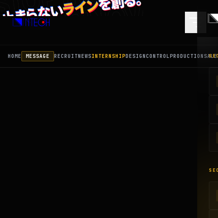
STOP INNOVATION
を創る。
ライン
止まらない
HOME
MESSAGE
RECRUIT
NEWS
INTERNSHIP
DESIGN
CONTROL
PRODUCTION
SALE
SE
SE