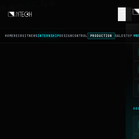
AST FORTRESS
になる。
砦
最後の
HOME
RECRUIT
NEWS
INTERNSHIP
DESIGN
CONTROL
PRODUCTION
SALES
TOP ME
SE
SE