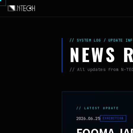
// SYSTEM LOG / UPDATE INF
NEWS 
// All updates from N-TE
// LATEST UPDATE
2026.06.25
EXHIBITION
FOOMA J