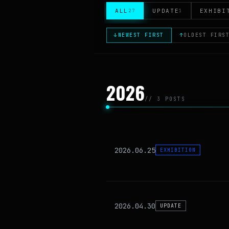
ALL
UPDATE
EXHIBI
27
1
↓
NEWEST FIRST
↑
OLDEST FIRS
2026
// 3 POSTS
2026.06.25
EXHIBITION
2026.04.30
UPDATE