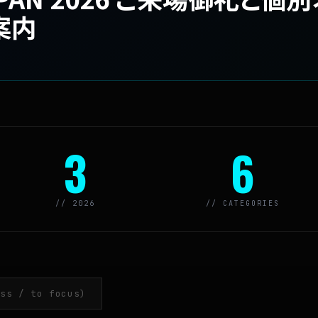
案内
3
6
// 2026
// CATEGORIES