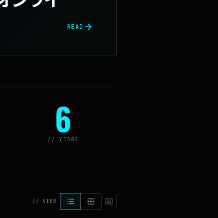
READ
6
// YEARS
// VIEW