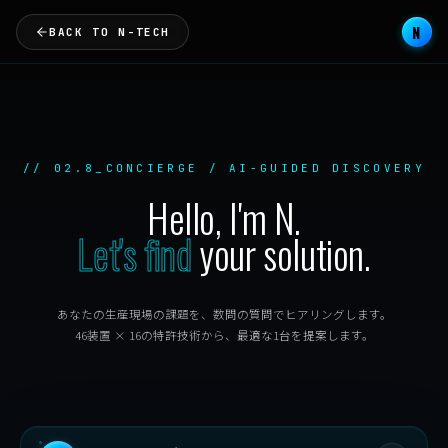
N
BACK TO N-TECH
// 02.8_CONCIERGE / AI-GUIDED DISCOVERY
Hello, I'm N.
Let's find
your solution.
あなたの生産現場の課題を、数問の質問でヒアリングします。
46装置 × 16の特許技術から、最適な1台を提案します。